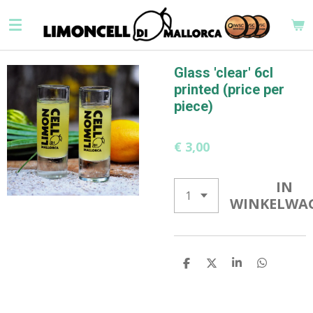
Ga
direct
naar
de
Glass 'clear' 6cl
hoofdinhoud
printed (price per
piece)
€ 3,00
IN
WINKELWA
D
D
S
D
E
E
H
E
L
E
A
L
E
L
R
E
N
E
N